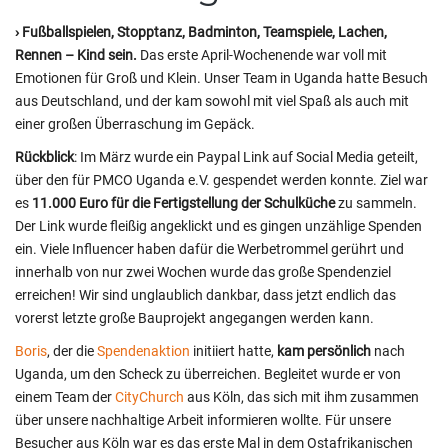
› Fußballspielen, Stopptanz, Badminton, Teamspiele, Lachen,
Rennen – Kind sein.
Das erste April-Wochenende war voll mit
Emotionen für Groß und Klein. Unser Team in Uganda hatte Besuch
aus Deutschland, und der kam sowohl mit viel Spaß als auch mit
einer großen Überraschung im Gepäck.
Rückblick
: Im März wurde ein Paypal Link auf Social Media geteilt,
über den für PMCO Uganda e.V. gespendet werden konnte. Ziel war
es
11.000 Euro für die Fertigstellung der Schulküche
zu sammeln.
Der Link wurde fleißig angeklickt und es gingen unzählige Spenden
ein. Viele Influencer haben dafür die Werbetrommel gerührt und
innerhalb von nur zwei Wochen wurde das große Spendenziel
erreichen! Wir sind unglaublich dankbar, dass jetzt endlich das
vorerst letzte große Bauprojekt angegangen werden kann.
Boris
, der die
Spendenaktion
initiiert hatte,
kam persönlich
nach
Uganda, um den Scheck zu überreichen. Begleitet wurde er von
einem Team der
CityChurch
aus Köln, das sich mit ihm zusammen
über unsere nachhaltige Arbeit informieren wollte. Für unsere
Besucher aus Köln war es das erste Mal in dem Ostafrikanischen