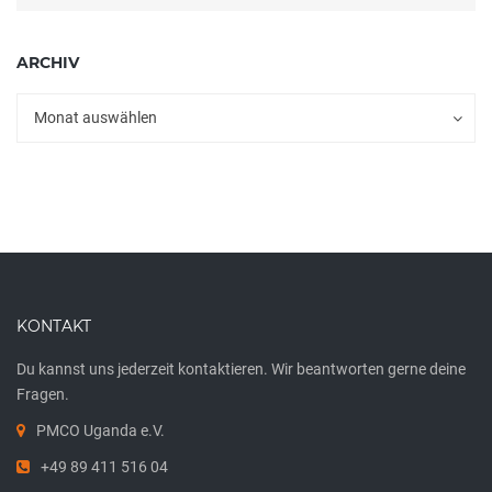
ARCHIV
Archiv
Archiv
Monat auswählen
KONTAKT
Du kannst uns jederzeit kontaktieren. Wir beantworten gerne deine
Fragen.
PMCO Uganda e.V.
+49 89 411 516 04