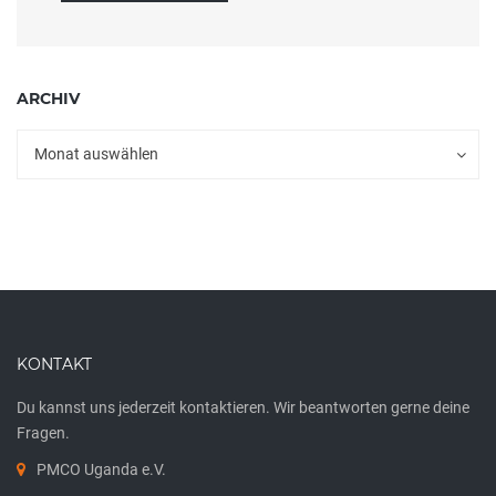
ARCHIV
Archiv
Archiv
Monat auswählen
KONTAKT
Du kannst uns jederzeit kontaktieren. Wir beantworten gerne deine
Fragen.
PMCO Uganda e.V.