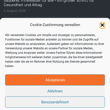
Sauberes Trinkwasser für alle – Ein großer Schritt für
Gesundheit und Alltag
2. August 2026
Cookie-Zustimmung verwalten
Wir verwenden Cookies, um Inhalte und Anzeigen zu personalisieren,
Funktionen für soziale Medien anbieten zu können und die Zugriffe auf
unsere Website zu analysieren. Außerdem geben wir Informationen zu Ihrer
Verwendung unserer Website an unsere Partner für soziale Medien,
Werbung und Analysen weiter. Unsere Partner führen diese Informationen
möglicherweise mit weiteren Daten zusammen, die Sie ihnen bereitgestellt
haben oder die sie im Rahmen Ihrer Nutzung der Dienste gesammelt
Fragen, die uns häufig gestellt werden
haben.
1. August 2026
Akzeptieren
Ablehnen
Powered by PMCO |
Facebook
|
Instagram
Benutzerdefiniert
Impressum
Datenschutzerklärung