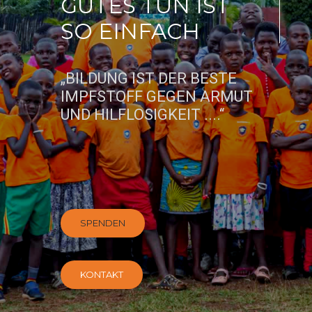
GUTES TUN IST
SO EINFACH
„BILDUNG IST DER BESTE
IMPFSTOFF GEGEN ARMUT
UND HILFLOSIGKEIT ....“
SPENDEN
KONTAKT