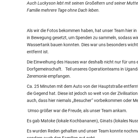
Auch
Luckyson
lebt mit seinen Großeltern und seiner Mutte
Familie mehrere Tage ohne Dach leben.
Als wir die Fotos bekommen haben, hat unser Team hier in
in
Bewegung
gesetzt, um Spenden zu sammeln, sodass wir 
Wassertank bauen konnten. Dies war uns besonders wichti
entfernt ist.
Die Einweihung des Hauses war deshalb nicht nur für uns
Dorfgemeinschaft.
Teil unseres
Operationteams
in Uganda
Zeremonie
empfangen
.
Ca. 25 Minuten mit dem Auto von der Hauptstraße entfern
die Gegend hat. Diese ist jedoch so weit von der Zivilisat
auch, dass hier niemals „Besucher“ vorbeikommen oder Me
Umso größer war die Freude, als unser Team ankam.
Es gab
Matoke
(lokale Kochbananen),
Ginats
(lokales
Nus
Es wurden Reden gehalten und unser Team konnte nochmal z
sondern auch den Familien gut geht.