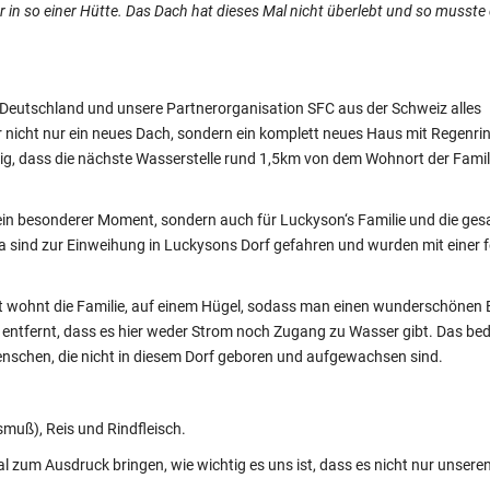
r in so einer Hütte. Das Dach hat dieses Mal nicht überlebt und so musste 
 Deutschland
und unsere Partnerorganisation SFC aus der Schweiz
alles
nicht nur ein neues Dach, sondern ein komplett neues Haus mit Regenri
g, dass die nächste Wasserstelle rund 1,5km von dem Wohnort der Famil
 ein besonderer Moment, sondern auch für
Luckyson‘s
Familie und die ge
 sind zur Einweihung in
Luckysons
Dorf gefahren und wurden mit einer f
t wohnt die Familie, auf einem Hügel, sodass man einen wunderschönen B
ion entfernt, dass es hier weder Strom noch Zugang zu Wasser gibt. Das be
nschen, die nicht in diesem Dorf geboren und aufgewachsen sind.
smuß
), Reis und Rindfleisch.
um Ausdruck bringen, wie wichtig es uns ist, dass es nicht nur unseren