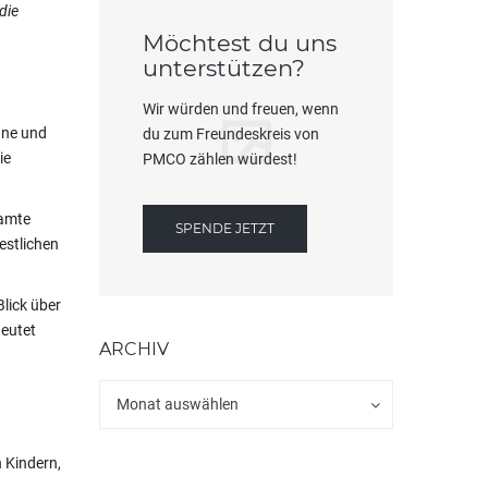
die
Möchtest du uns
unterstützen?
Wir würden und freuen, wenn
nne und
du zum Freundeskreis von
ie
PMCO zählen würdest!
samte
SPENDE JETZT
estlichen
lick über
deutet
ARCHIV
Archiv
Archiv
Monat auswählen
 Kindern,