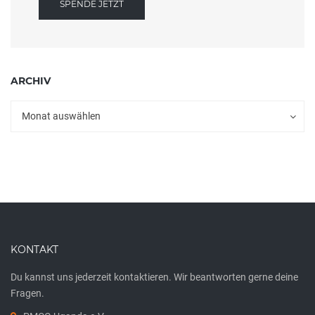
SPENDE JETZT
ARCHIV
Archiv
Archiv
Monat auswählen
KONTAKT
Du kannst uns jederzeit kontaktieren. Wir beantworten gerne deine
Fragen.