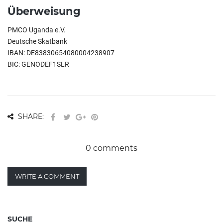
Überweisung
PMCO Uganda e.V.
Deutsche Skatbank
IBAN: DE83830654080004238907
BIC: GENODEF1SLR
SHARE:
0 comments
WRITE A COMMENT
SUCHE