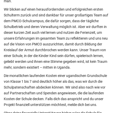
man.
Wir blicken auf einen herausfordernden und erfolgreichen ersten
Schulterm zurück und sind dankbar für unser großartiges Team auf
dem PMCO-Schulcampus, die dafür sorgen, dass der tägliche
Schulbetrieb und deren Verwaltung möglich ist. Aber wir durften in
dieser kurzen Zeit auch viel lernen und nutzen die Ferienzeit, um
unsere Erfahrungen im gesamten Team zu reflektieren und uns neu
auf die Vision von PMCO auszurichten, damit durch Bildung der
Kreislauf der Armut durchbrochen werden kann. Unser Traum von
einer Schule, in der die Kinder Kind sein dürfen, spielerisch lernen,
geliebt werden und ihnen eine Stimme gegeben wird, ist kein Traum
mehr, sondern existiert – mitten in Uganda.
Die monatlichen laufenden Kosten einer ugandischen Grundschule
von Klasse 1 bis 7 sind deutlich höher als das, was wir durch die
Schulpatenschaften abdecken können. Wir sind also nach wie vor
auf Partnerschaften und Spenden angewiesen, die die laufenden
Kosten der Schule decken. Falls dich das anspricht und du unser
Projekt finanziell unterstützen möchtest, melde dich bei uns.
Ohne deine finanzielle Unterstützung bisher wäre die Schule für