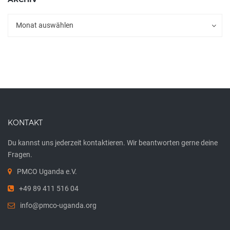
Archiv
Archiv
Monat auswählen
KONTAKT
Du kannst uns jederzeit kontaktieren. Wir beantworten gerne deine
Fragen.
PMCO Uganda e.V.
+49 89 411 516 04
info@pmco-uganda.org